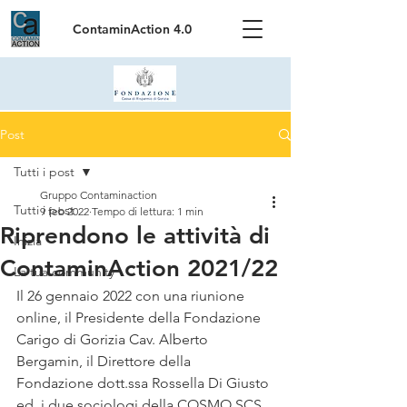
ContaminAction 4.0
Post
Tutti i post
Gruppo Contaminaction
Tutti i post
9 feb 2022
Tempo di lettura: 1 min
Riprendono le attività di
Inizia
ContaminAction 2021/22
La tua community
Il 26 gennaio 2022 con una riunione 
online, il Presidente della Fondazione 
Carigo di Gorizia Cav. Alberto 
Bergamin, il Direttore della 
Fondazione dott.ssa Rossella Di Giusto 
ed  i due sociologi della COSMO SCS 