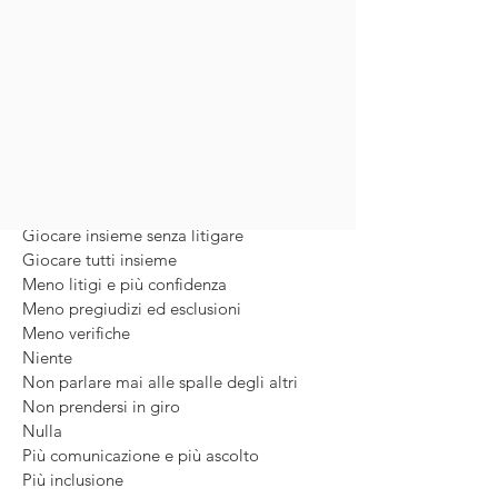
Aiutarsi quando si ha bisogno
Avere buone relazioni con tutti
Cercare di divertirsi con tutti
Collaborare senza litigare
Dialogare con tutti senza litigare
Dialogo
Eliminare i cellulari
Fare giochi di squadra e parlare di più
con chi non si conosce bene
Giocare insieme senza litigare
Giocare tutti insieme
Meno litigi e più confidenza
Meno pregiudizi ed esclusioni
Meno verifiche
Niente
Non parlare mai alle spalle degli altri
Non prendersi in giro
Nulla
Più comunicazione e più ascolto
Più inclusione