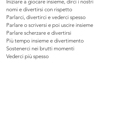
Iniziare a giocare insieme, dirci i nostri
nomi e divertirsi con rispetto
Parlarci, divertirci e vederci spesso
Parlare o scriversi e poi uscire insieme
Parlare scherzare e divertirsi
Più tempo insieme e divertimento
Sostenerci nei brutti momenti
Vederci più spesso
Attività svolta in classe con gli
insegnanti
In costruzione
Vai a classe: 1A
,
1B
,
2A
,
2B