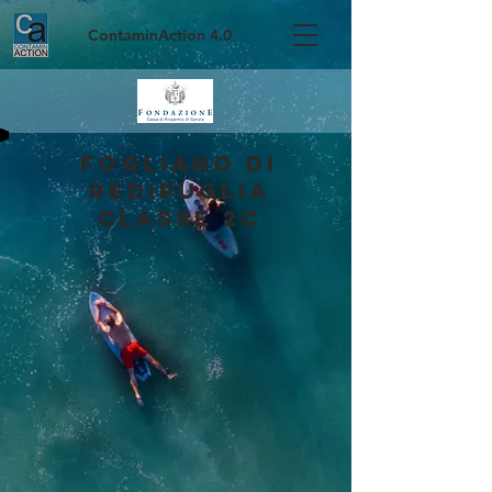
ContaminAction 4.0
Fogliano di
Redipuglia
Classe 2C