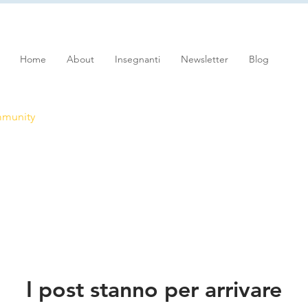
Home
About
Insegnanti
Newsletter
Blog
mmunity
I post stanno per arrivare