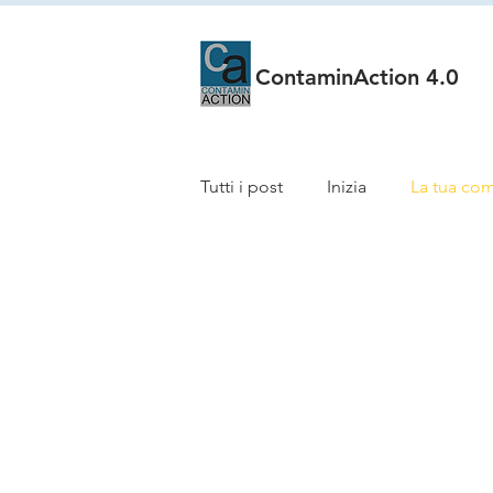
ContaminAction 4.0
Tutti i post
Inizia
La tua co