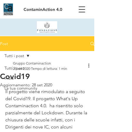
ContaminAction 4.0
Post
Tutti i post
Gruppo Contaminaction
Tutti i post
25 set 2020
Tempo di lettura: 1 min
Covid19
Inizia
Aggiornamento:
28 set 2020
La tua community
Il progetto viene rimodulato a seguito 
del Covid19. Il progetto What's Up 
Contaminaction 4.0.  ha risentito solo 
parzialmente del Lockdown. Durante la 
chiusura delle scuole infatti, con i 
Dirigenti dei nove IC, con alcuni 